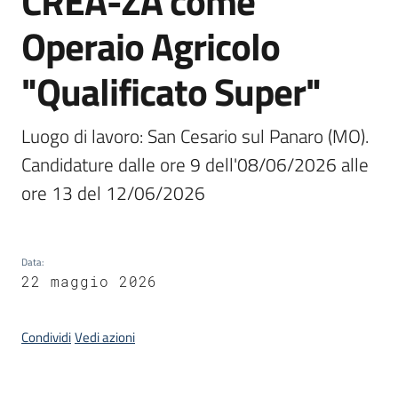
CREA-ZA come
I
Operaio Agricolo
centri
per
"Qualificato Super"
l'impiego
Lavoro
Luogo di lavoro: San Cesario sul Panaro (MO). 

per
Candidature dalle ore 9 dell'08/06/2026 alle 
te
ore 13 del 12/06/2026
Seguici
Data
:
su
22 maggio 2026
Condividi
Vedi azioni