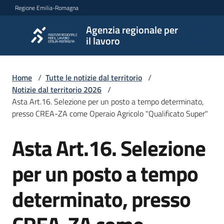
Vai al contenuto
Vai alla navigazione
Vai al footer
Regione Emilia-Romagna
Agenzia regionale per
Agenzia
il lavoro
regionale
per il
lavoro
Home
/
Tutte le notizie dal territorio
/
Notizie dal territorio 2026
/
Asta Art.16. Selezione per un posto a tempo determinato,
presso CREA-ZA come Operaio Agricolo "Qualificato Super"
L'Agenzia
Asta Art.16. Selezione
Salta al contenuto
Novità
per un posto a tempo
determinato, presso
Servizi