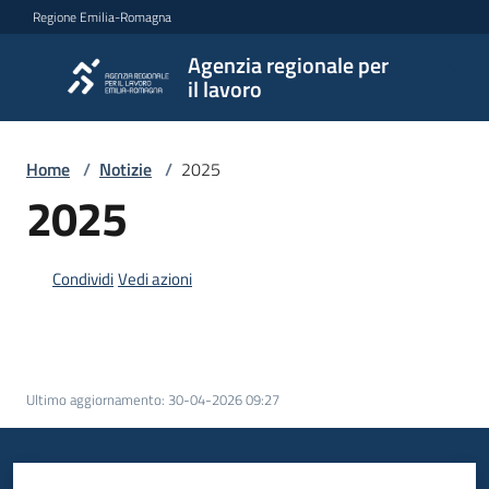
Vai al contenuto
Vai alla navigazione
Vai al footer
Regione Emilia-Romagna
Agenzia regionale per
Agenzia
il lavoro
regionale
per il
lavoro
Home
/
Notizie
/
2025
2025
L'Agenzia
Condividi
Vedi azioni
Novità
Ultimo aggiornamento
:
30-04-2026 09:27
Servizi