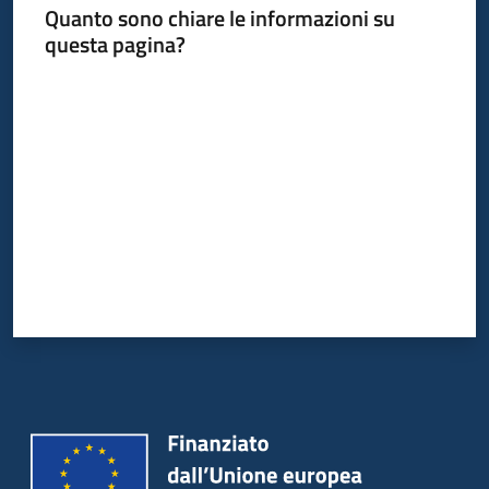
Quanto sono chiare le informazioni su
I
questa pagina?
centri
per
Valuta da 1 a 5 stelle
l'impiego
Lavoro
per
te
Seguici
su