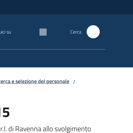
ici su
Cerca
icerca e selezione del personale
/
15
r.l. di Ravenna allo svolgimento 