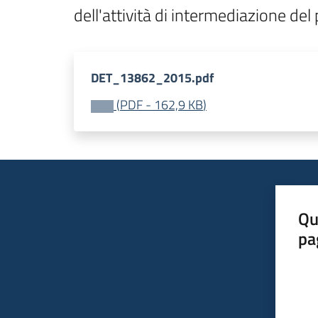
dell'attività di intermediazione del
DET_13862_2015.pdf
(
PDF
-
162,9 KB
)
Qu
pa
Valut