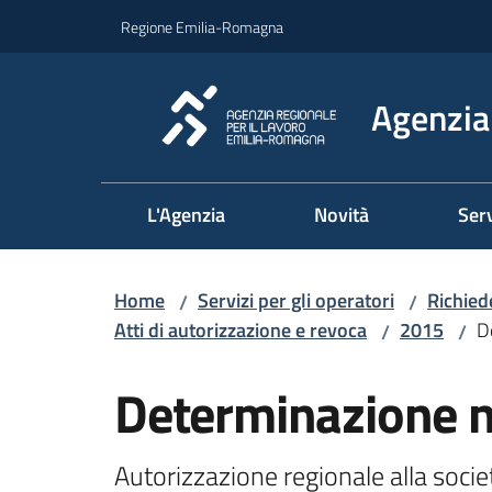
Vai al contenuto
Vai alla navigazione
Vai al footer
Regione Emilia-Romagna
Agenzia 
L'Agenzia
Novità
Serv
Home
Servizi per gli operatori
Richied
/
/
Atti di autorizzazione e revoca
2015
D
/
/
Determinazione 
Autorizzazione regionale alla societ