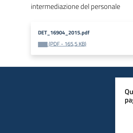
intermediazione del personale 
DET_16904_2015.pdf
(
PDF
-
165,5 KB
)
Qu
pa
Valut