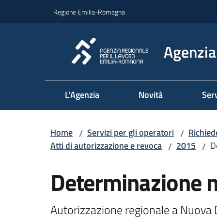
Vai al contenuto
Vai alla navigazione
Vai al footer
Regione Emilia-Romagna
Agenzia 
L'Agenzia
Novità
Serv
Home
Servizi per gli operatori
Richied
/
/
Atti di autorizzazione e revoca
2015
D
/
/
Determinazione 
Autorizzazione regionale a Nuova Di