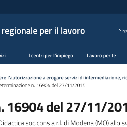
regionale per il lavoro
Segu
izi
I centri per l'impiego
Lavoro per te
ere l'autorizzazione a erogare servizi di intermediazione, r
eterminazione n. 16904 del 27/11/2015
n. 16904 del 27/11/20
dactica soc.cons a r.l. di Modena (MO) allo svo