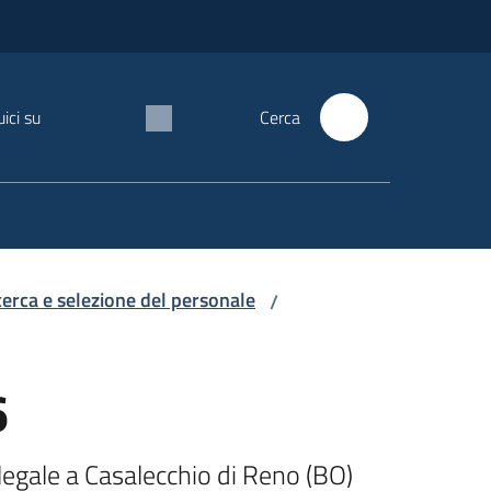
ici su
Cerca
icerca e selezione del personale
/
6
legale a Casalecchio di Reno (BO) 