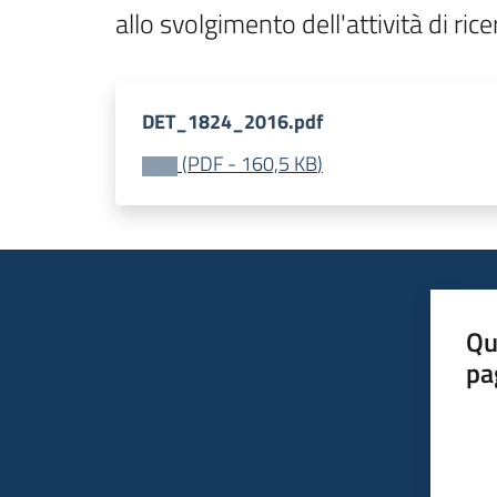
allo svolgimento dell'attività di ri
DET_1824_2016.pdf
(
PDF
-
160,5 KB
)
Qu
pa
Valut