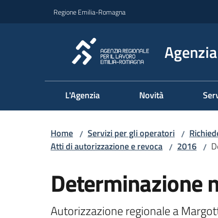
Vai al contenuto
Vai alla navigazione
Vai al footer
Regione Emilia-Romagna
Agenzia 
L'Agenzia
Novità
Serv
Home
Servizi per gli operatori
Richied
/
/
Atti di autorizzazione e revoca
2016
D
/
/
Determinazione 
Autorizzazione regionale a Margotta