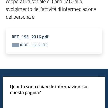
cooperativa sociale di Carpi (MO) allo 
I
svolgimento dell'attività di intermediazione 
centri
del personale
per
l'impiego
Lavoro
DET_195_2016.pdf
per
(
PDF
-
161,2 KB
)
te
Seguici
su
Quanto sono chiare le informazioni su
questa pagina?
Valuta da 1 a 5 stelle