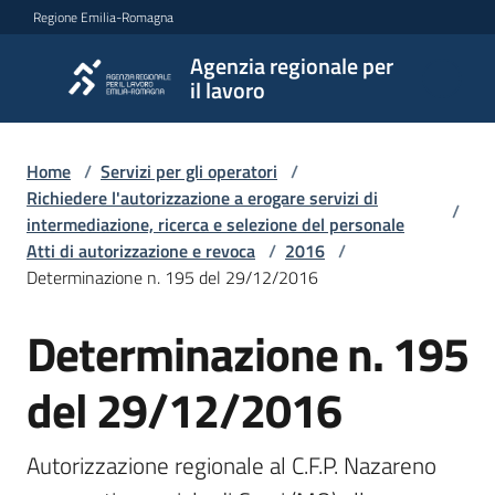
Vai al contenuto
Vai alla navigazione
Vai al footer
Regione Emilia-Romagna
Agenzia regionale per
Agenzia
il lavoro
regionale
per il
lavoro
Home
/
Servizi per gli operatori
/
Richiedere l'autorizzazione a erogare servizi di
/
intermediazione, ricerca e selezione del personale
Atti di autorizzazione e revoca
/
2016
/
L'Agenzia
Determinazione n. 195 del 29/12/2016
Determinazione n. 195
Novità
del 29/12/2016
Servizi
Autorizzazione regionale al C.F.P. Nazareno 