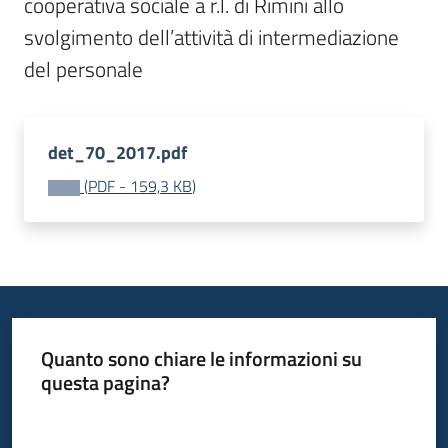
cooperativa sociale a r.l. di Rimini allo 
I
svolgimento dell’attività di intermediazione 
centri
per
l'impiego
Lavoro
det_70_2017.pdf
per
(
PDF
-
159,3 KB
)
te
Seguici
su
Quanto sono chiare le informazioni su
questa pagina?
Valuta da 1 a 5 stelle