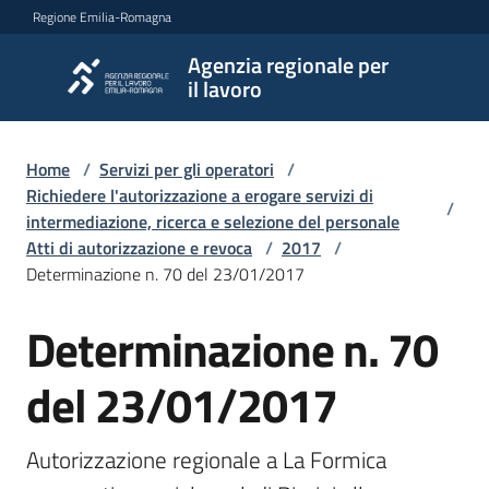
Vai al contenuto
Vai alla navigazione
Vai al footer
Regione Emilia-Romagna
Agenzia regionale per
Agenzia
il lavoro
regionale
per il
lavoro
Home
/
Servizi per gli operatori
/
Richiedere l'autorizzazione a erogare servizi di
/
intermediazione, ricerca e selezione del personale
Atti di autorizzazione e revoca
/
2017
/
L'Agenzia
Determinazione n. 70 del 23/01/2017
Determinazione n. 70
Novità
del 23/01/2017
Servizi
Autorizzazione regionale a La Formica 