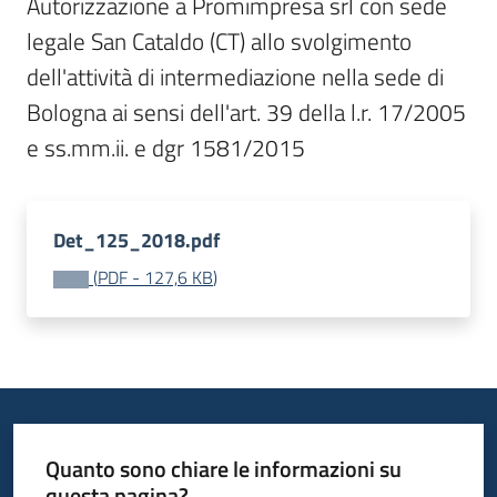
Autorizzazione a Promimpresa srl con sede 
I
legale San Cataldo (CT) allo svolgimento 
centri
dell'attività di intermediazione nella sede di 
per
l'impiego
Bologna ai sensi dell'art. 39 della l.r. 17/2005 
Lavoro
per
te
Det_125_2018.pdf
(
PDF
-
127,6 KB
)
Seguici
su
Quanto sono chiare le informazioni su
questa pagina?