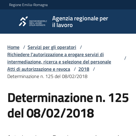
Vai al contenuto
Vai alla navigazione
Vai al footer
Regione Emilia-Romagna
Agenzia regionale per
Agenzia
il lavoro
regionale
per il
lavoro
Home
/
Servizi per gli operatori
/
Richiedere l'autorizzazione a erogare servizi di
/
intermediazione, ricerca e selezione del personale
Atti di autorizzazione e revoca
/
2018
/
L'Agenzia
Determinazione n. 125 del 08/02/2018
Determinazione n. 125
Novità
del 08/02/2018
Servizi