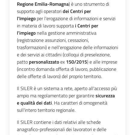
Regione Emilia-Romagna
) è uno strumento di
I
supporto agli operatori
dei Centri per
centri
l’Impiego
per l'erogazione di informazioni e servizi
per
in materia di lavoro supporta
i Centri per
l'impiego
l’impiego
nella gestione amministrativa
(registrazione assunzioni, cessazioni,
Lavoro
trasformazioni) e nell'erogazione delle informazioni
per
e dei servizi ai cittadini (colloqui di preselezione,
te
patto
personalizzato
ex
150/2015
) e alle imprese
(incontro domanda offerta di lavoro, pubblicazione
delle offerte di lavoro) del proprio territorio.
Seguici
Il SILER è un sistema a rete, aperto all'accesso più
su
ampio ma regolamentato per garantire
sicurezza
e qualità dei dati
. Ha caratteri di omogeneità
sull'intero territorio regionale.
Il SILER contiene i dati relativi alle schede
anagrafico-professionali dei lavoratori e delle