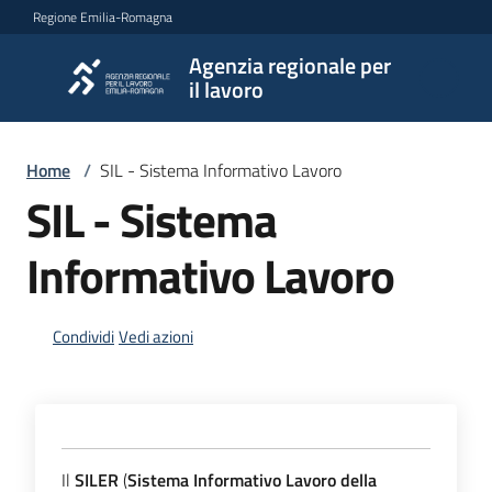
Vai al contenuto
Vai alla navigazione
Vai al footer
Regione Emilia-Romagna
Agenzia regionale per
Agenzia
il lavoro
regionale
per il
lavoro
Home
/
SIL - Sistema Informativo Lavoro
SIL - Sistema
L'Agenzia
Informativo Lavoro
Condividi
Vedi azioni
Novità
Servizi
Il
SILER
(
Sistema Informativo Lavoro della