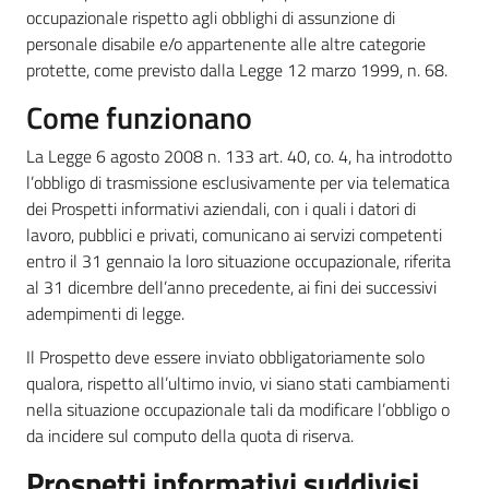
occupazionale rispetto agli obblighi di assunzione di
I
personale disabile e/o appartenente alle altre categorie
centri
protette, come previsto dalla Legge 12 marzo 1999, n. 68.
per
l'impiego
Come funzionano
La Legge 6 agosto 2008 n. 133 art. 40, co. 4, ha introdotto
Lavoro
l’obbligo di trasmissione esclusivamente per via telematica
per
dei Prospetti informativi aziendali, con i quali i datori di
te
lavoro, pubblici e privati, comunicano ai servizi competenti
entro il 31 gennaio la loro situazione occupazionale, riferita
al 31 dicembre dell’anno precedente, ai fini dei successivi
Seguici
adempimenti di legge.
su
Il Prospetto deve essere inviato obbligatoriamente solo
qualora, rispetto all’ultimo invio, vi siano stati cambiamenti
nella situazione occupazionale tali da modificare l’obbligo o
da incidere sul computo della quota di riserva.
Prospetti informativi suddivisi