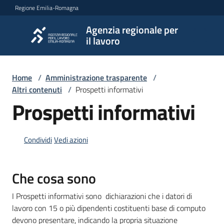
Vai al contenuto
Vai alla navigazione
Vai al footer
Regione Emilia-Romagna
Agenzia regionale per
Agenzia
il lavoro
regionale
per il
lavoro
Home
/
Amministrazione trasparente
/
Altri contenuti
/
Prospetti informativi
Prospetti informativi
L'Agenzia
Condividi
Vedi azioni
Novità
Che cosa sono
Servizi
I Prospetti informativi sono dichiarazioni che i datori di
lavoro con 15 o più dipendenti costituenti base di computo
devono presentare, indicando la propria situazione