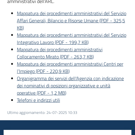
amministrativi dell’ARL.
I
Mappatura dei procedimenti amministrativi del Servizio
centri
Affari Generali, Bilancio e Risorse Umane
(
PDF
-
325,5
per
KB
)
l'impiego
Mappatura dei procedimenti amministrativi del Servizio
Integrativo Lavoro
(
PDF
-
199,7 KB
)
Lavoro
Mappatura dei procedimenti amministrativi
per
Collocamento Mirato
(
PDF
-
263,7 KB
)
te
Mappatura dei procedimenti amministrativi Centri per
l’Impiego
(
PDF
-
220,9 KB
)
Organigramma dei servizi dell'Agenzia con indicazione
dei nominativi di posizioni organizzative e unità
Seguici
operative
(
PDF
-
1,2 MB
)
su
Telefoni e indirizzi utili
Ultimo aggiornamento
:
24-07-2025 10:33