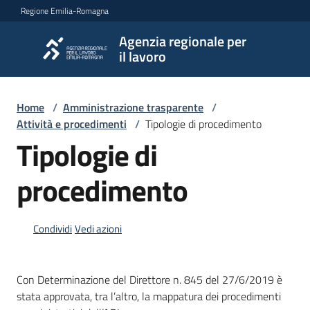
Vai al contenuto
Vai alla navigazione
Vai al footer
Regione Emilia-Romagna
Agenzia regionale per
Agenzia
il lavoro
regionale
per il
lavoro
Home
/
Amministrazione trasparente
/
Attività e procedimenti
/
Tipologie di procedimento
Tipologie di
L'Agenzia
procedimento
Novità
Condividi
Vedi azioni
Servizi
Con Determinazione del Direttore n. 845 del 27/6/2019 è
stata approvata, tra l’altro, la mappatura dei procedimenti