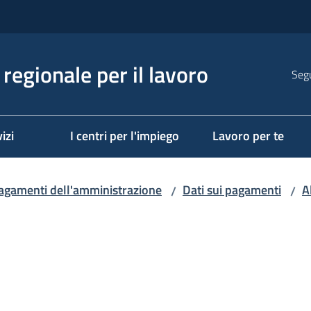
regionale per il lavoro
Segu
izi
I centri per l'impiego
Lavoro per te
agamenti dell'amministrazione
Dati sui pagamenti
A
/
/