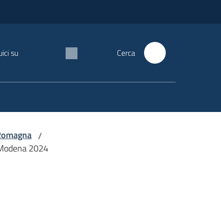
ici su
Cerca
a-Romagna
/
 Modena 2024