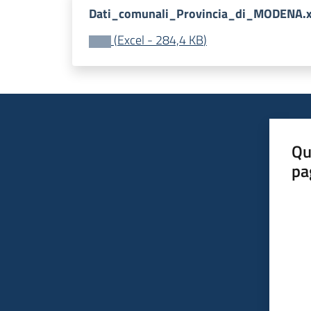
Dati_comunali_Provincia_di_MODENA.x
(
Excel
-
284,4 KB
)
Qu
pa
Valut