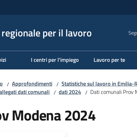
regionale per il lavoro
Segu
izi
I centri per l'impiego
Lavoro per te
ro
Approfondimenti
Statistiche sul lavoro in Emili
/
/
allegati dati comunali
dati 2024
Dati comunali Prov
/
/
rov Modena 2024