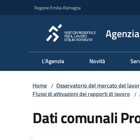
Vai al contenuto
Vai alla navigazione
Vai al footer
Regione Emilia-Romagna
Agenzia 
L'Agenzia
Novità
Serv
Home
Osservatorio del mercato del lavo
/
Flussi di attivazioni dei rapporti di lavoro
/
Dati comunali P