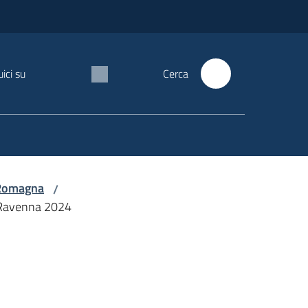
ici su
Cerca
a-Romagna
/
 Ravenna 2024