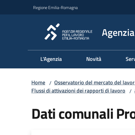
Vai al contenuto
Vai alla navigazione
Vai al footer
Regione Emilia-Romagna
Agenzia 
L'Agenzia
Novità
Serv
Home
Osservatorio del mercato del lavo
/
Flussi di attivazioni dei rapporti di lavoro
/
Dati comunali P