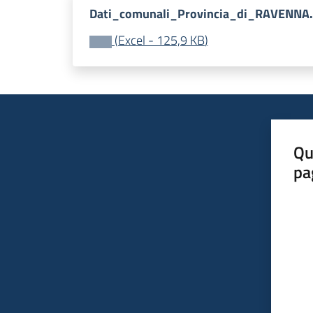
Dati_comunali_Provincia_di_RAVENNA.
(
Excel
-
125,9 KB
)
Qu
pa
Valut