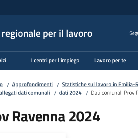
regionale per il lavoro
Segu
izi
I centri per l'impiego
Lavoro per te
ro
Approfondimenti
Statistiche sul lavoro in Emili
/
/
allegati dati comunali
dati 2024
Dati comunali Prov
/
/
rov Ravenna 2024