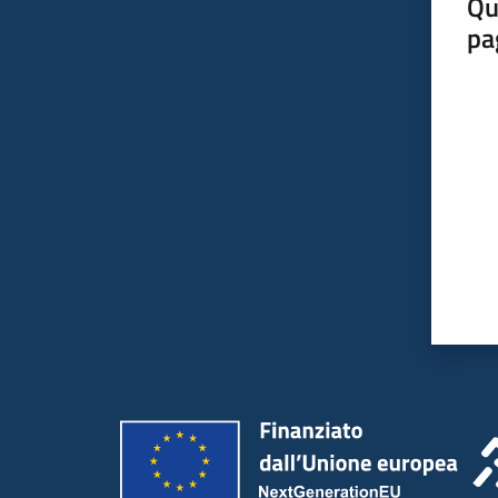
Qu
pa
Valut