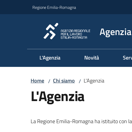
Vai al contenuto
Vai alla navigazione
Vai al footer
Regione Emilia-Romagna
Agenzia 
L'Agenzia
Novità
Serv
Home
Chi siamo
L'Agenzia
/
/
L'Agenzia
La Regione Emilia-Romagna ha istituito con l