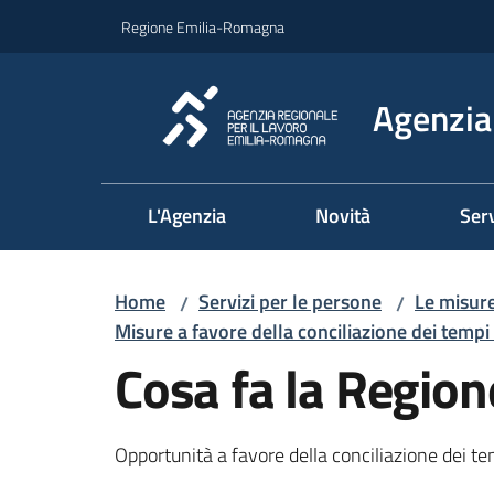
Vai al contenuto
Vai alla navigazione
Vai al footer
Regione Emilia-Romagna
Agenzia 
L'Agenzia
Novità
Serv
Home
Servizi per le persone
Le misure
/
/
Misure a favore della conciliazione dei tempi 
Cosa fa la Region
Opportunità a favore della conciliazione dei te