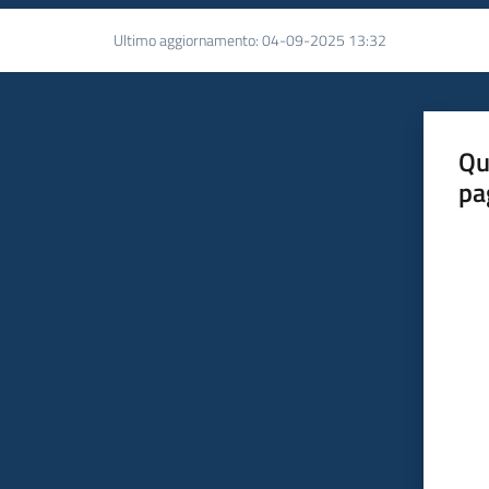
Ultimo aggiornamento
:
04-09-2025 13:32
Qu
pa
Valut