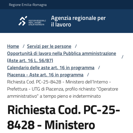
Vai al contenuto
Vai alla navigazione
Vai al footer
Regione Emilia-Romagna
Agenzia regionale per
Agenzia
il lavoro
regionale
per il
lavoro
Home
/
Servizi per le persone
/
Opportunità di lavoro nella Pubblica amministrazione
/
(Aste art. 16 L. 56/87)
Calendario delle aste art. 16 in programma
/
L'Agenzia
Piacenza - Aste art. 16 in programma
/
Richiesta Cod. PC-25-8428 - Ministero dell’Interno -
Prefettura - UTG di Piacenza, profilo richiesto "Operatore
Novità
amministrativo" a tempo pieno e indeterminato
Richiesta Cod. PC-25-
Servizi
8428 - Ministero