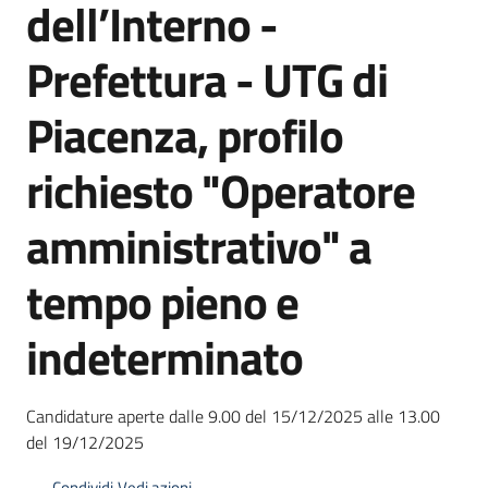
dell’Interno -
I
centri
Prefettura - UTG di
per
l'impiego
Piacenza, profilo
Lavoro
richiesto "Operatore
per
te
amministrativo" a
tempo pieno e
Seguici
indeterminato
su
Candidature aperte dalle 9.00 del 15/12/2025 alle 13.00
del 19/12/2025
Condividi
Vedi azioni