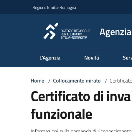
Vai al contenuto
Vai alla navigazione
Vai al footer
Regione Emilia-Romagna
Agenzia 
L'Agenzia
Novità
Serv
Home
Collocamento mirato
Certificat
/
/
Certificato di inva
funzionale
Informazioni sulla domanda di riconoscimento d