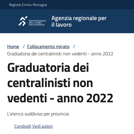
Vai al contenuto
Vai alla navigazione
Vai al footer
Regione Emilia-Romagna
Agenzia regionale per
Agenzia
il lavoro
regionale
per il
lavoro
Home
/
Collocamento mirato
/
Graduatoria dei centralinisti non vedenti - anno 2022
Graduatoria dei
L'Agenzia
centralinisti non
vedenti - anno 2022
Novità
L'elenco suddiviso per provincia
Servizi
Condividi
Vedi azioni