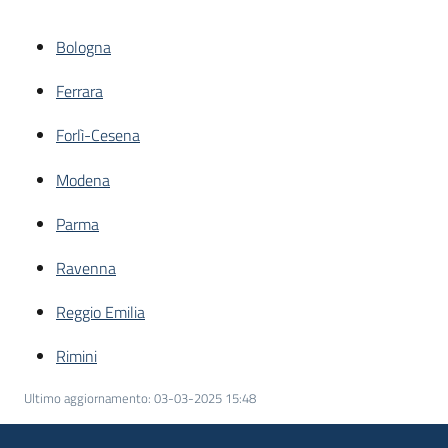
I
centri
Bologna
per
Ferrara
l'impiego
Forlì-Cesena
Lavoro
per
Modena
te
Parma
Ravenna
Seguici
su
Reggio Emilia
Rimini
Ultimo aggiornamento
:
03-03-2025 15:48