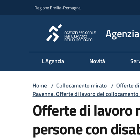
Vai al contenuto
Vai alla navigazione
Vai al footer
Regione Emilia-Romagna
Agenzia 
L'Agenzia
Novità
Serv
Home
Collocamento mirato
Offerte d
/
/
Ravenna. Offerte di lavoro del collocamento
Offerte di lavoro
persone con disab