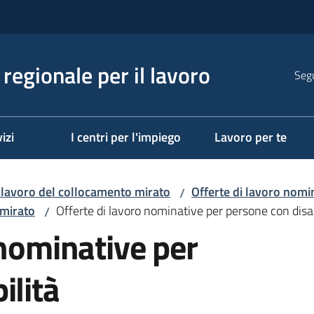
regionale per il lavoro
Segu
izi
I centri per l'impiego
Lavoro per te
i lavoro del collocamento mirato
Offerte di lavoro nomi
/
 mirato
Offerte di lavoro nominative per persone con disab
/
 nominative per
ilità