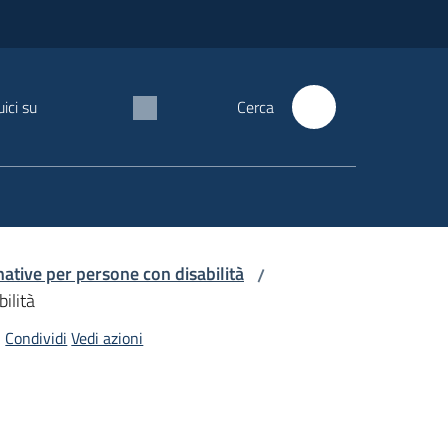
ici su
Cerca
native per persone con disabilità
/
ilità
Condividi
Vedi azioni