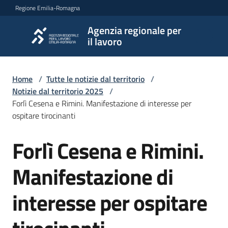
Vai al contenuto
Vai alla navigazione
Vai al footer
Regione Emilia-Romagna
Agenzia regionale per
Agenzia
il lavoro
regionale
per il
lavoro
Home
/
Tutte le notizie dal territorio
/
Notizie dal territorio 2025
/
Forlì Cesena e Rimini. Manifestazione di interesse per
ospitare tirocinanti
L'Agenzia
Forlì Cesena e Rimini.
Salta al contenuto
Novità
Manifestazione di
interesse per ospitare
Servizi