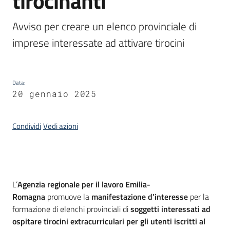
tirocinanti
I
centri
Avviso per creare un elenco provinciale di 
per
imprese interessate ad attivare tirocini
l'impiego
Lavoro
Data
:
per
20 gennaio 2025
te
Condividi
Vedi azioni
Seguici
su
Introduzione
L’
Agenzia regionale per il lavoro Emilia-
Romagna
promuove la
manifestazione d’interesse
per la
formazione di elenchi provinciali di
soggetti interessati ad
ospitare tirocini extracurriculari per gli utenti iscritti al