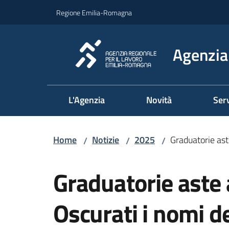
Vai al contenuto
Vai alla navigazione
Vai al footer
Regione Emilia-Romagna
Agenzia 
L'Agenzia
Novità
Serv
Home
Notizie
2025
Graduatorie ast
/
/
/
Salta al contenuto
Graduatorie aste 
Oscurati i nomi de