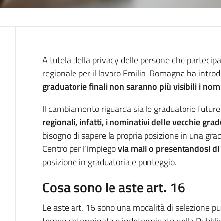
Introduzione
A tutela della privacy delle persone che partecip
regionale per il lavoro Emilia-Romagna ha intro
graduatorie finali non saranno più visibili i nom
Il cambiamento riguarda sia le graduatorie future
regionali, infatti, i nominativi delle vecchie gra
bisogno di sapere la propria posizione in una grad
Centro per l’impiego
via mail o presentandosi d
posizione in graduatoria e punteggio.
Cosa sono le aste art. 16
Le aste art. 16 sono una modalità di selezione pub
tempo determinato o indeterminato nella Pubbl