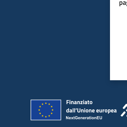
pa
Valut