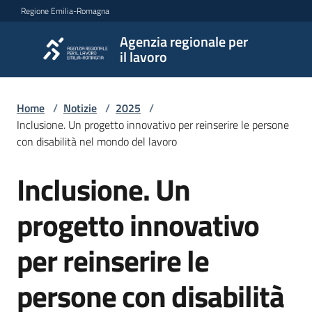
Vai al contenuto
Vai alla navigazione
Vai al footer
Regione Emilia-Romagna
Agenzia regionale per
Agenzia
il lavoro
regionale
per il
lavoro
Home
/
Notizie
/
2025
/
Inclusione. Un progetto innovativo per reinserire le persone
con disabilità nel mondo del lavoro
L'Agenzia
Inclusione. Un
Salta al contenuto
progetto innovativo
Novità
per reinserire le
Servizi
persone con disabilità