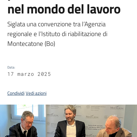
nel mondo del lavoro
I
centri
per
Siglata una convenzione tra l’Agenzia 
l'impiego
regionale e l’Istituto di riabilitazione di 
Montecatone (Bo)
Lavoro
per
te
Data
:
17 marzo 2025
Seguici
Condividi
Vedi azioni
su