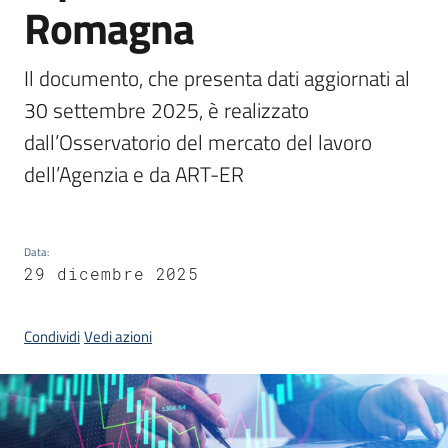
Romagna
I
centri
per
Il documento, che presenta dati aggiornati al 
l'impiego
30 settembre 2025, è realizzato 
dall’Osservatorio del mercato del lavoro 
Lavoro
dell’Agenzia e da ART-ER
per
te
Data
:
29 dicembre 2025
Seguici
su
Condividi
Vedi azioni