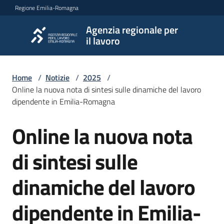
Vai al contenuto
Vai alla navigazione
Vai al footer
Regione Emilia-Romagna
Agenzia regionale per
Agenzia
il lavoro
regionale
per il
lavoro
Home
/
Notizie
/
2025
/
Online la nuova nota di sintesi sulle dinamiche del lavoro
dipendente in Emilia-Romagna
L'Agenzia
Online la nuova nota
Salta al contenuto
di sintesi sulle
Novità
dinamiche del lavoro
Servizi
dipendente in Emilia-