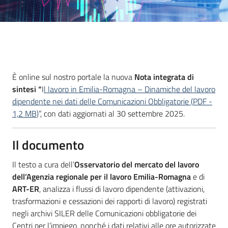
Introduzione
È online sul nostro portale la nuova
Nota integrata di
sintesi “
I
l lavoro in Emilia-Romagna – Dinamiche del lavoro
dipendente nei dati delle Comunicazioni Obbligatorie
(
PDF
-
1,2 MB
)
”, con dati aggiornati al 30 settembre 2025.
Il documento
Il testo a cura dell’
Osservatorio del mercato del lavoro
dell’Agenzia regionale per il lavoro Emilia-Romagna
e di
ART-ER
, analizza i flussi di lavoro dipendente (attivazioni,
trasformazioni e cessazioni dei rapporti di lavoro) registrati
negli archivi SILER delle Comunicazioni obbligatorie dei
Centri per l’impiego, nonché i dati relativi alle ore autorizzate