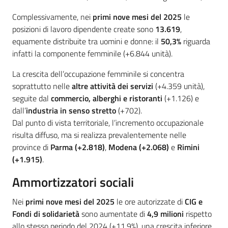
Complessivamente, nei
primi nove mesi del 2025
le
posizioni di lavoro dipendente create sono
13.619
,
equamente distribuite tra uomini e donne: il
50,3%
riguarda
infatti la componente femminile (+6.844 unità).
La crescita dell’occupazione femminile si concentra
soprattutto nelle
altre attività dei servizi
(+4.359 unità),
seguite dal
commercio, alberghi e ristoranti
(+1.126) e
dall’
industria in senso stretto
(+702).
Dal punto di vista territoriale, l’incremento occupazionale
risulta diffuso, ma si realizza prevalentemente nelle
province di
Parma (+2.818)
,
Modena (+2.068)
e
Rimini
(+1.915)
.
Ammortizzatori sociali
Nei
primi nove mesi del 2025
le ore autorizzate di
CIG e
Fondi di solidarietà
sono aumentate di
4,9 milioni
rispetto
allo stesso periodo del 2024 (+11,9%), una crescita inferiore