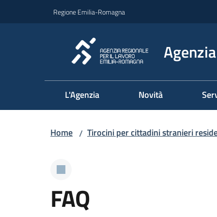
Vai al contenuto
Vai alla navigazione
Vai al footer
Regione Emilia-Romagna
Agenzia 
L'Agenzia
Novità
Serv
Home
Tirocini per cittadini stranieri resid
/
FAQ