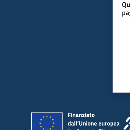
Qu
pa
Valut