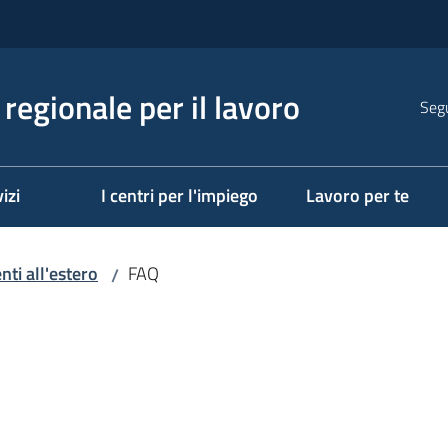
regionale per il lavoro
Segu
izi
I centri per l'impiego
Lavoro per te
enti all'estero
FAQ
/