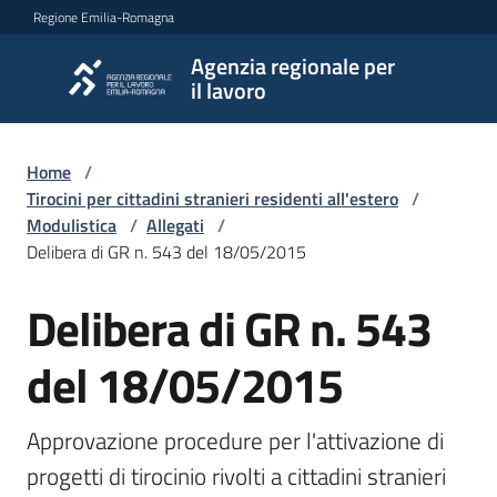
Vai al contenuto
Vai alla navigazione
Vai al footer
Regione Emilia-Romagna
Agenzia regionale per
Agenzia
il lavoro
regionale
per il
lavoro
Home
/
Tirocini per cittadini stranieri residenti all'estero
/
Modulistica
/
Allegati
/
Delibera di GR n. 543 del 18/05/2015
L'Agenzia
Delibera di GR n. 543
Novità
del 18/05/2015
Servizi
Approvazione procedure per l'attivazione di 
progetti di tirocinio rivolti a cittadini stranieri 