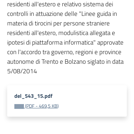
residenti all'estero e relativo sistema dei 
I
controlli in attuazione delle "Linee guida in 
centri
per
materia di tirocini per persone straniere 
l'impiego
residenti all'estero, modulistica allegata e 
ipotesi di piattaforma informatica" approvate 
Lavoro
con l'accordo tra governo, regioni e province 
per
te
autonome di Trento e Bolzano siglato in data 
5/08/2014
Seguici
su
del_543_15.pdf
(
PDF
-
469,5 KB
)