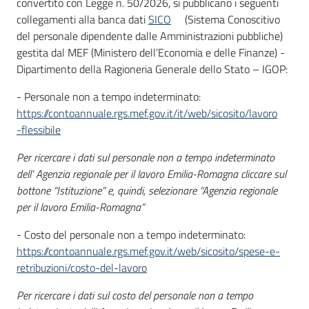
convertito con Legge n. 50/2026, si pubblicano i seguenti
I
collegamenti alla banca dati
SICO
(Sistema Conoscitivo
centri
del personale dipendente dalle Amministrazioni pubbliche)
per
gestita dal MEF (Ministero dell’Economia e delle Finanze) -
l'impiego
Dipartimento della Ragioneria Generale dello Stato – IGOP:
- Personale non a tempo indeterminato:
Lavoro
https://contoannuale.rgs.mef.gov.it/it/web/sicosito/lavoro
per
-flessibile
te
Per ricercare i dati sul personale non a tempo indeterminato
dell’ Agenzia regionale per il lavoro Emilia-Romagna cliccare sul
bottone “Istituzione” e, quindi, selezionare “Agenzia regionale
Seguici
per il lavoro Emilia-Romagna”
su
- Costo del personale non a tempo indeterminato:
https://contoannuale.rgs.mef.gov.it/web/sicosito/spese-e-
retribuzioni/costo-del-lavoro
Per ricercare i dati sul costo del personale non a tempo