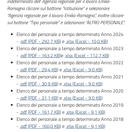
indeterminato dell’ Agenzia regionale per il lavoro Emilia-
Romagna cliccare sul bottone “Istituzione” e selezionare
“Agenzia regionale per il lavoro Emilia-Romagna”, inoltre cliccare
sul bottone “Tipo personale” e selezionare “ALTRO PERSONALE”.
Elenco del personale a tempo determinato Anno 2024
- .
pdf
(
PDF
-
292,7 KB
)
e
.xlsx
(
Excel
-
10,0 KB
)
Elenco del personale a tempo determinato Anno 2023
- .
pdf
(
PDF
-
163,2 KB
)
e .
xlsx
(
Excel
-
112,7 KB
)
Elenco del personale a tempo determinato Anno 2022
-
.pdf
(
PDF
-
29,4 KB
)
e
.xlsx
(
Excel
-
9,0 KB
)
Elenco del personale a tempo determinato Anno 2021
-
.pdf
(
PDF
-
30,9 KB
)
e
.xlsx
(
Excel
-
9,0 KB
)
Elenco del personale a tempo determinato Anno 2020
-
.pdf
(
PDF
-
31,1 KB
)
e
.xlsx
(
Excel
-
9,0 KB
)
Elenco del personale a tempo determinato Anno 2019
-
.pdf
(
PDF
-
161,7 KB
)
e
.xlsx
(
Excel
-
9,1 KB
)
Elenco del personale a tempo determinato Anno 2018
-
.pdf
(
PDF
-
160,0 KB
)
e
.xlsx
(
Excel
-
9,1 KB
)