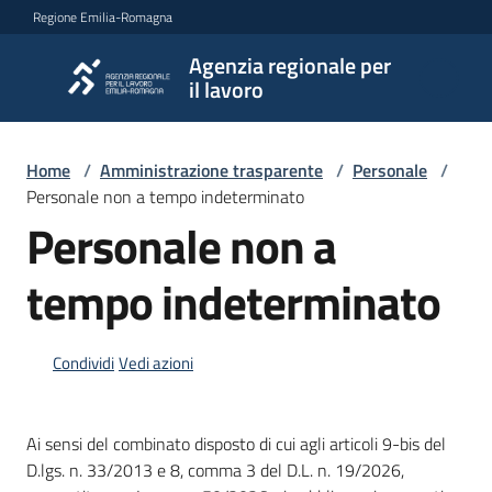
Vai al contenuto
Vai alla navigazione
Vai al footer
Regione Emilia-Romagna
Agenzia regionale per
Agenzia
il lavoro
regionale
per il
lavoro
Home
/
Amministrazione trasparente
/
Personale
/
Personale non a tempo indeterminato
Personale non a
L'Agenzia
tempo indeterminato
Novità
Condividi
Vedi azioni
Servizi
Ai sensi del combinato disposto di cui agli articoli 9-bis del
D.lgs. n. 33/2013 e 8, comma 3 del D.L. n. 19/2026,