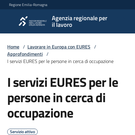
Vai al contenuto
Vai alla navigazione
Vai al footer
Regione Emilia-Romagna
Agenzia regionale per
Agenzia
il lavoro
regionale
per il
lavoro
Home
/
Lavorare in Europa con EURES
/
Approfondimenti
/
I servizi EURES per le persone in cerca di occupazione
L'Agenzia
I servizi EURES per le
Salta al contenuto
persone in cerca di
Novità
occupazione
Servizi
Servizio attivo