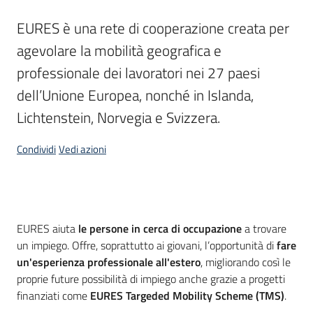
I
EURES è una rete di cooperazione creata per 
centri
agevolare la mobilità geografica e 
per
l'impiego
professionale dei lavoratori nei 27 paesi 
dell’Unione Europea, nonché in Islanda, 
Lavoro
Lichtenstein, Norvegia e Svizzera.
per
te
Condividi
Vedi azioni
Seguici
su
Cos'è
EURES aiuta
le persone in cerca di occupazione
a trovare
un impiego. Offre, soprattutto ai giovani, l’opportunità di
fare
un'esperienza professionale all'estero
, migliorando così le
proprie future possibilità di impiego anche grazie a progetti
finanziati come
EURES Targeded Mobility Scheme (TMS)
.