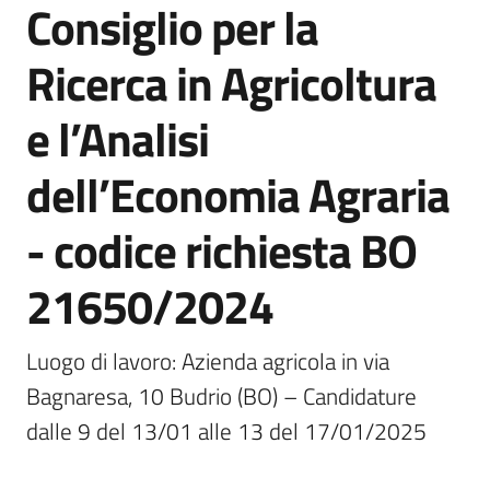
Consiglio per la
I
centri
Ricerca in Agricoltura
per
l'impiego
e l’Analisi
Lavoro
dell’Economia Agraria
per
te
- codice richiesta BO
21650/2024
Seguici
su
Luogo di lavoro: Azienda agricola in via 
Bagnaresa, 10 Budrio (BO) – Candidature 
dalle 9 del 13/01 alle 13 del 17/01/2025