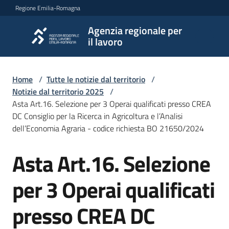
Vai al contenuto
Vai alla navigazione
Vai al footer
Regione Emilia-Romagna
Agenzia regionale per
Agenzia
il lavoro
regionale
per il
lavoro
Home
/
Tutte le notizie dal territorio
/
Notizie dal territorio 2025
/
Asta Art.16. Selezione per 3 Operai qualificati presso CREA
DC Consiglio per la Ricerca in Agricoltura e l’Analisi
L'Agenzia
dell’Economia Agraria - codice richiesta BO 21650/2024
Asta Art.16. Selezione
Salta al contenuto
Novità
per 3 Operai qualificati
Servizi
presso CREA DC