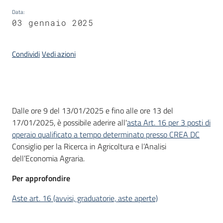
Data
:
03 gennaio 2025
Condividi
Vedi azioni
Introduzione
Dalle ore 9 del 13/01/2025 e fino alle ore 13 del
17/01/2025, è possibile aderire all'
asta Art. 16 per 3 posti di
operaio qualificato a tempo determinato presso CREA DC
Consiglio per la Ricerca in Agricoltura e l’Analisi
dell’Economia Agraria.
Per approfondire
Aste art. 16 (avvisi, graduatorie, aste aperte)