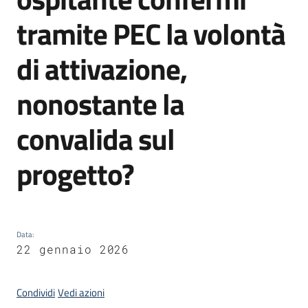
I
tramite PEC la volontà
centri
per
di attivazione,
l'impiego
nonostante la
Lavoro
per
convalida sul
te
progetto?
Seguici
su
Data
:
22 gennaio 2026
Condividi
Vedi azioni