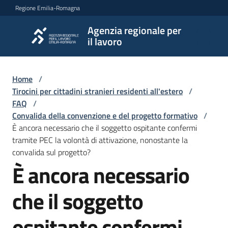
Vai al contenuto
Vai alla navigazione
Vai al footer
Regione Emilia-Romagna
Agenzia regionale per
Agenzia
il lavoro
regionale
per il
lavoro
Home
/
Tirocini per cittadini stranieri residenti all'estero
/
FAQ
/
Convalida della convenzione e del progetto formativo
/
L'Agenzia
È ancora necessario che il soggetto ospitante confermi
tramite PEC la volontà di attivazione, nonostante la
convalida sul progetto?
Novità
È ancora necessario
Salta al contenuto
che il soggetto
Servizi
ospitante confermi