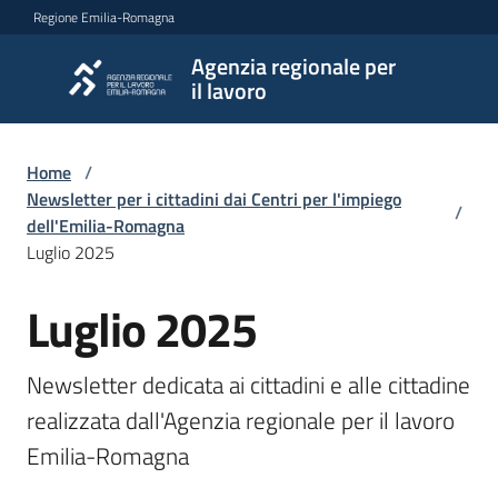
Vai al contenuto
Vai alla navigazione
Vai al footer
Regione Emilia-Romagna
Agenzia regionale per
Agenzia
il lavoro
regionale
per il
lavoro
Home
/
Newsletter per i cittadini dai Centri per l'impiego
/
dell'Emilia-Romagna
Luglio 2025
L'Agenzia
Luglio 2025
Salta al contenuto
Novità
Newsletter dedicata ai cittadini e alle cittadine 
realizzata dall'Agenzia regionale per il lavoro 
Servizi
Emilia-Romagna