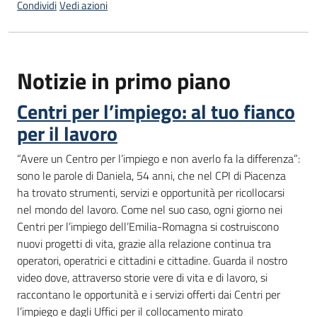
Condividi
Vedi azioni
I
centri
per
l'impiego
Notizie in primo piano
Centri per l’impiego: al tuo fianco
Lavoro
per
per il lavoro
te
“Avere un Centro per l’impiego e non averlo fa la differenza”:
sono le parole di Daniela, 54 anni, che nel CPI di Piacenza
ha trovato strumenti, servizi e opportunità per ricollocarsi
Seguici
nel mondo del lavoro. Come nel suo caso, ogni giorno nei
su
Centri per l’impiego dell’Emilia-Romagna si costruiscono
nuovi progetti di vita, grazie alla relazione continua tra
operatori, operatrici e cittadini e cittadine. Guarda il nostro
video dove, attraverso storie vere di vita e di lavoro, si
raccontano le opportunità e i servizi offerti dai Centri per
l’impiego e dagli Uffici per il collocamento mirato