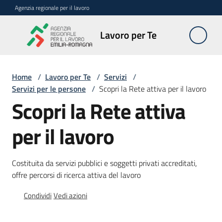
Vai al contenuto
Vai alla navigazione
Vai al footer
Agenzia regionale per il lavoro
Lavoro
Lavoro per Te
per Te
Home
/
Lavoro per Te
/
Servizi
/
O
Servizi per le persone
/
Scopri la Rete attiva per il lavoro
f
Scopri la Rete attiva
f
e
per il lavoro
r
t
e
Costituita da servizi pubblici e soggetti privati accreditati,
d
offre percorsi di ricerca attiva del lavoro
i
l
Condividi
Vedi azioni
a
v