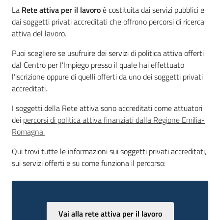
o
La
Rete attiva per il lavoro
è costituita dai servizi pubblici e
r
dai soggetti privati accreditati che offrono percorsi di ricerca
o
attiva del lavoro.
Puoi scegliere se usufruire dei servizi di politica attiva offerti
I
dal Centro per l’Impiego presso il quale hai effettuato
servizi
l’iscrizione oppure di quelli offerti da uno dei soggetti privati
di
accreditati.
LavoroXte
I soggetti della Rete attiva sono accreditati come attuatori
dei
percorsi di politica attiva finanziati dalla Regione Emilia-
Romagna.
A
c
Qui trovi tutte le informazioni sui soggetti privati accreditati,
c
sui servizi offerti e su come funziona il percorso:
e
d
i
a
Vai alla rete attiva per il lavoro
l