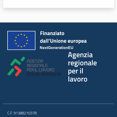
r
o
X
t
e
Agenzia
regionale
Agenzia
regionale
per il
per il
lavoro
lavoro
L'Agenzia
Novità
C.F. 91388210378